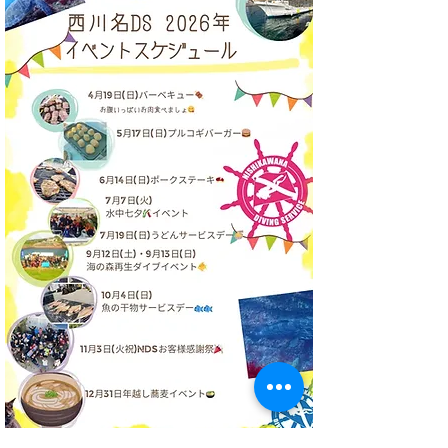
うみばたけ 新人入りま
西川名視察会｜
した〜🌽✨
プ様・非常勤ス
様向け 土日開催
ト