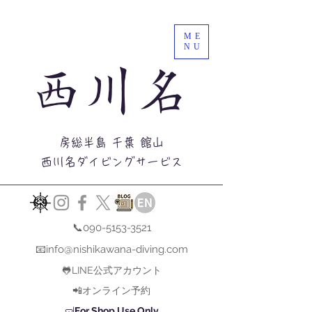
ME
NU
西川名
房総半島 千葉 館山
西川名ダイビングサービス
📞090-5153-3521
📧info@nishikawana-diving.com
🐸LINE公式アカウント
📲オンライン予約
🤿
For Shop Use Only