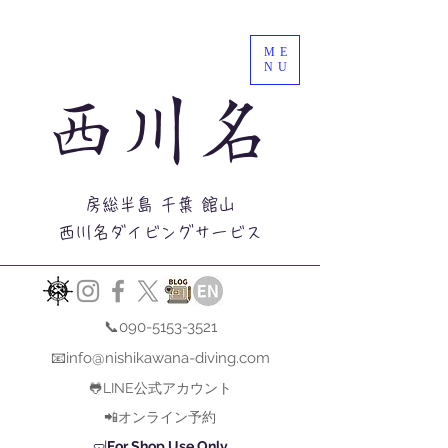
ME
NU
西川名
房総半島 千葉 館山
西川名ダイビングサービス
📞090-5153-3521
📧info@nishikawana-diving.com
🐸LINE公式アカウント
📲オンライン予約
🤿
For Shop Use Only