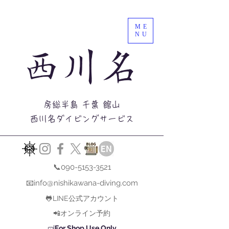
ME
NU
西川名
房総半島 千葉 館山
西川名ダイビングサービス
📞090-5153-3521
📧info@nishikawana-diving.com
🐸LINE公式アカウント
📲オンライン予約
🤿
For Shop Use Only