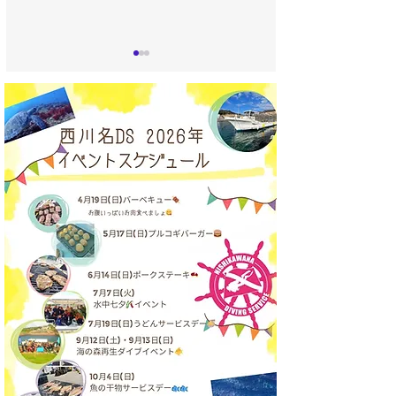
うみばたけ 新人入りま
西川名視察会｜
した〜🌽✨
プ様・非常勤ス
様向け 土日開催
ト