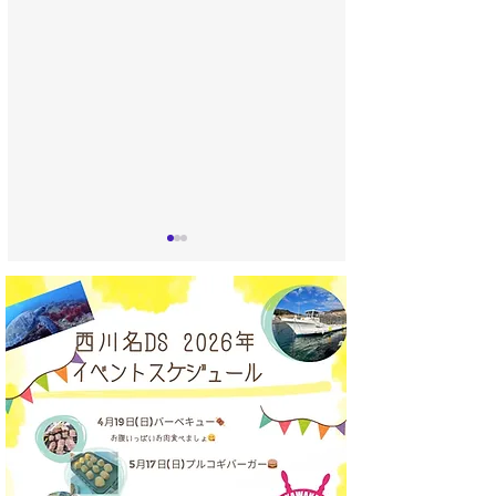
うみばたけ 新人入りま
西川名視察会｜
した〜🌽✨
プ様・非常勤ス
様向け 土日開催
ト