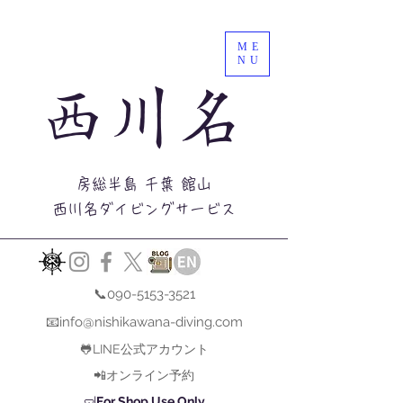
ME
NU
西川名
房総半島 千葉 館山
西川名ダイビングサービス
📞090-5153-3521
📧info@nishikawana-diving.com
🐸LINE公式アカウント
📲オンライン予約
🤿
For Shop Use Only