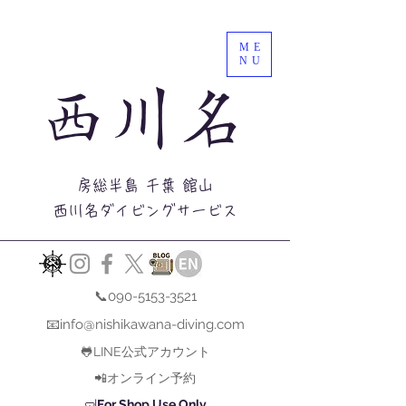
ME
NU
西川名
房総半島 千葉 館山
西川名ダイビングサービス
📞090-5153-3521
📧info@nishikawana-diving.com
🐸LINE公式アカウント
📲オンライン予約
🤿
For Shop Use Only