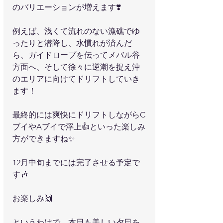
のバリエーションが増えます❣️
例えば、浅くて流れのない漁礁でゆ
ったりと潜降し、水慣れが済んだ
ら、ガイドロープを伝ってメバル谷
方面へ、そして徐々に逆潮を捉え沖
のエリアに向けてドリフトしていき
ます！
最終的には爽快にドリフトしながらC
ブイやAブイで浮上👍といった楽しみ
方ができますね✨
12月中旬までには完了させる予定で
す🎶
お楽しみ🙌
というわけで、本日も美しい夕日を