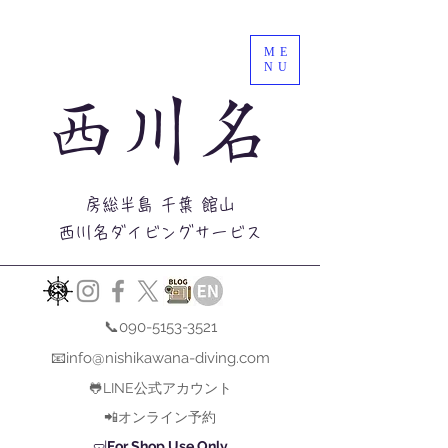
ME
NU
西川名
房総半島 千葉 館山
西川名ダイビングサービス
📞090-5153-3521
📧info@nishikawana-diving.com
🐸LINE公式アカウント
📲オンライン予約
🤿
For Shop Use Only