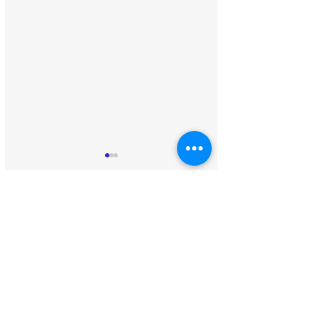
おかえり！サビ
年末年始も元気に営業
いたします!!