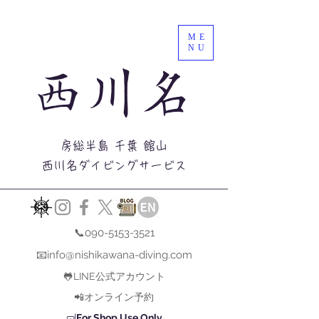
ME
NU
西川名
房総半島 千葉 館山
西川名ダイビングサービス
📞090-5153-3521
📧info@nishikawana-diving.com
🐸LINE公式アカウント
📲オンライン予約
🤿
For Shop Use Only