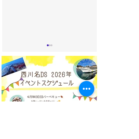
うみばたけ 新人入りま
西川名視察会｜
した〜🌽✨
プ様・非常勤ス
様向け 土日開催
ト