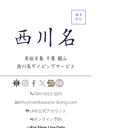
ME
NU
西川名
房総半島 千葉 館山
西川名ダイビングサービス
📞090-5153-3521
📧info@nishikawana-diving.com
🐸LINE公式アカウント
📲オンライン予約
🤿
For Shop Use Only