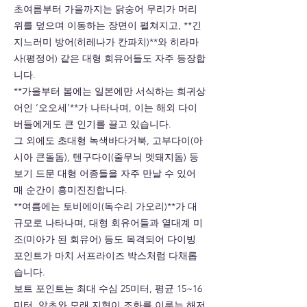
초여름부터 가을까지는 닭숭어 무리가 머리
위를 덮으며 이동하는 장면이 펼쳐지고, **긴
지느러미 방어(히레나가 칸파치)**와 히라마
사(평정어) 같은 대형 회유어들도 자주 등장합
니다.
**가을부터 봄에는 일본에만 서식하는 희귀상
어인 ‘오오세’**가 나타나며, 이는 해외 다이
버들에게도 큰 인기를 끌고 있습니다.
그 외에도 초대형 녹색바다거북, 고부다이(아
시아 큰돌돔), 텐구다이(줄무늬 멧돼지돔) 등
보기 드문 대형 어종들을 자주 만날 수 있어
매 순간이 흥미진진합니다.
**여름에는 토비에이(독수리 가오리)**가 대
규모로 나타나며, 대형 회유어들과 열대계 미
조(미아가 된 회유어) 등도 목격되어 다이빙
포인트가 마치 서프라이즈 박스처럼 다채롭
습니다.
보트 포인트는 최대 수심 25미터, 평균 15~16
미터, 암초와 모래 지형이 조화를 이루는 해저