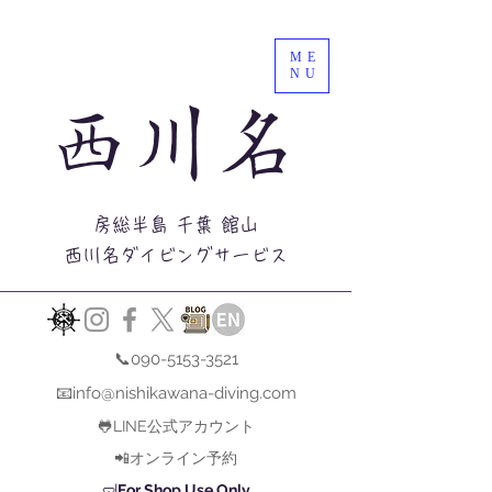
ME
NU
西川名
房総半島 千葉 館山
西川名ダイビングサービス
📞090-5153-3521
📧info@nishikawana-diving.com
🐸LINE公式アカウント
📲オンライン予約
🤿
For Shop Use Only