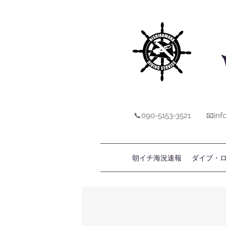
📞090-5153-3521
📧inf
朝イチ海況速報
ダイブ・