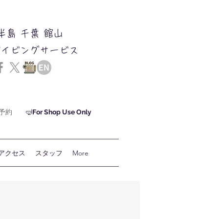
半島 千葉 館山
ダイビングサービス
ン予約
🤿
For Shop Use Only
アクセス
スタッフ
More