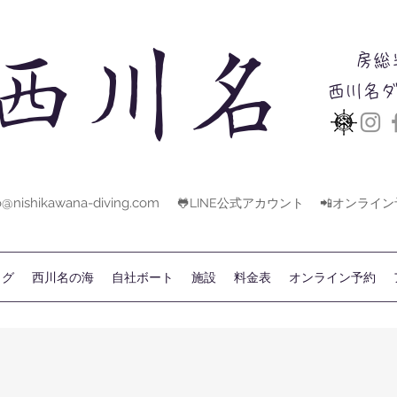
西川名
房総
西川名
o@nishikawana-diving.com
🐸LINE公式アカウント
📲オンライ
ログ
西川名の海
自社ボート
施設
料金表
オンライン予約