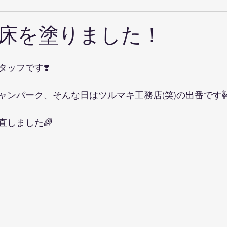
床を塗りました！
ッフです❣️
ンパーク、そんな日はツルマキ工務店(笑)の出番です🚧
直しました🌈